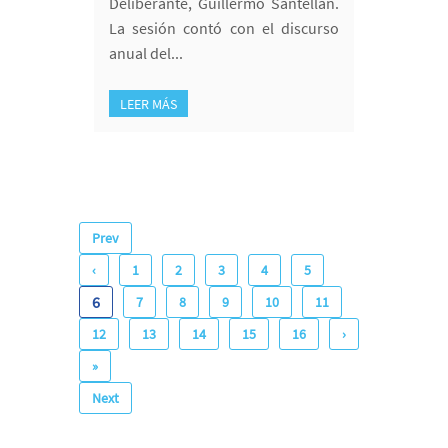
Deliberante, Guillermo Santellán.
La sesión contó con el discurso
anual del...
LEER MÁS
Prev
‹
1
2
3
4
5
6
7
8
9
10
11
12
13
14
15
16
›
»
Next