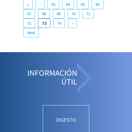
«
‹
63
64
65
66
67
68
69
70
71
73
72
74
›
Next
INFORMACIÓN
ÚTIL
DIGESTO