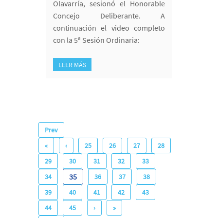
Olavarría, sesionó el Honorable
Concejo Deliberante. A
continuación el video completo
con la 5ª Sesión Ordinaria:
LEER MÁS
Prev
«
‹
25
26
27
28
29
30
31
32
33
35
34
36
37
38
39
40
41
42
43
44
45
›
»