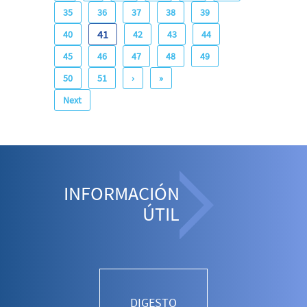
35
36
37
38
39
41
40
42
43
44
45
46
47
48
49
50
51
›
»
Next
INFORMACIÓN
ÚTIL
DIGESTO